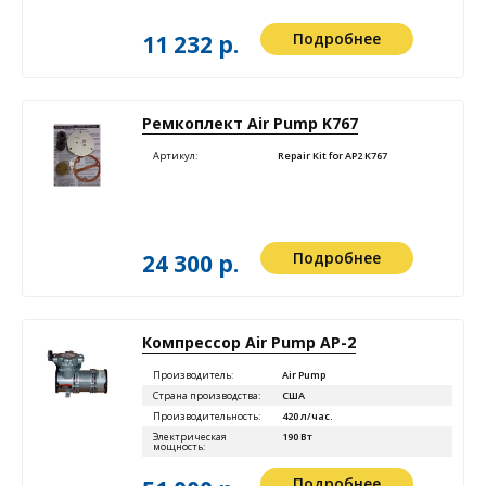
Подробнее
11 232 р.
Ремкоплект Air Pump K767
Артикул:
Repair Kit for AP2 K767
Подробнее
24 300 р.
Компрессор Air Pump АР-2
Производитель:
Air Pump
Страна производства:
США
Производительность:
420 л/час.
Электрическая
190 Вт
мощность:
Подробнее