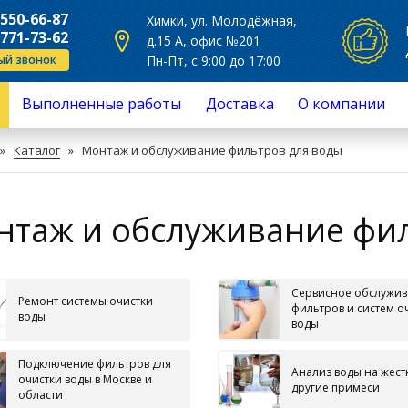
Общая сумма:
 550-66-87
Химки, ул. Молодёжная,
 771-73-62
д.15 А, офис №201
ый звонок
Пн-Пт, с 9:00 до 17:00
Выполненные работы
Доставка
О компании
Продолжить покупки
Перейти в корзину
сное обслуживание
Отзывы
»
Каталог
»
Монтаж и обслуживание фильтров для воды
нт
овка фильтров для воды
ючение фильтров для воды
з воды на жесткость и другие
таж и обслуживание фил
си
ж систем очистки воды
а фильтрующего материала,
асыпка
Сервисное обслужи
а фильтров для воды
Ремонт системы очистки
фильтров и систем о
воды
воды
Подключение фильтров для
Анализ воды на жест
очистки воды в Москве и
другие примеси
области