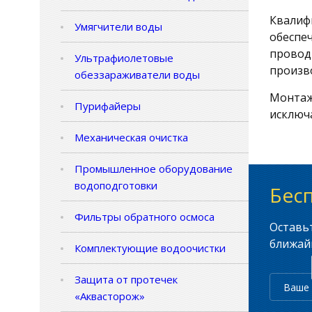
Квалиф
Умягчители воды
обеспе
провод
Ультрафиолетовые
произв
обеззараживатели воды
Монтаж
Пурифайеры
исключа
Механическая очистка
Промышленное оборудование
водоподготовки
Бес
Фильтры обратного осмоса
Оставь
ближайш
Комплектующие водоочистки
Защита от протечек
«Аквасторож»