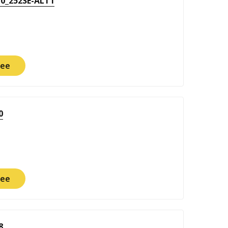
0_252SE-ALT1
ее
0
ее
8