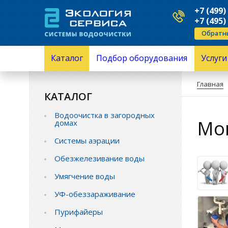
+7 (499)
+7 (495)
Обратн
Каталог
Подбор оборудования
Услуги
Водоочистка в загородных домах
Серви
Главная
Системы аэрации
Ремо
КАТАЛОГ
Обезжелезивание воды
Устан
Умягчение воды
Подкл
Водоочистка в загородных
УФ-обеззараживание
Анали
Мон
домах
Пурифайеры
приме
Механическая очистка
Монта
Системы аэрации
Обратный осмос
Замен
Промышленная водоподготовка
перез
Обезжелезивание воды
Комплектующие водоочистки
Замен
Умягчение воды
Защита от протечек воды
Монтаж и обслуживание
УФ-обеззараживание
Пурифайеры