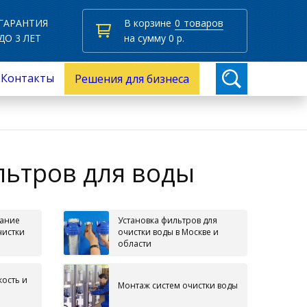
ГАРАНТИЯ
В корзине
0
товаров
ДО 3 ЛЕТ
на сумму
0
р.
Контакты
Решения для бизнеса
ьтров для воды
вание
Установка фильтров для
чистки
очистки воды в Москве и
области
кость и
Монтаж систем очистки воды