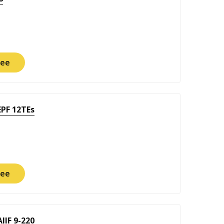
ее
PF 12TEs
ее
IF 9-220