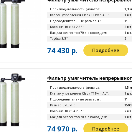
Производительность фильтра:
1,3 
Клапан управления Clack TT Twin ALT:
1 шт.
Подсоеденительные размеры :
1"
Колонна 10 x 44 2,5" :
2 шт.
Бак для реагентов 70 л с колодцем:
1 шт.
Трубка 3/8":
2
74 430 р.
Подробнее
Фильтр умягчитель непрерывного 
Производительность фильтра:
1,5 
Клапан управления Clack TT Twin ALT:
1 шт.
Подсоеденительные размеры :
1"
Размер ВхШхГ :
1500
Колонна 10 x 54 2,5" :
2 шт.
Бак для реагентов 70 л с колодцем:
1 шт.
74 970 р.
Подробнее