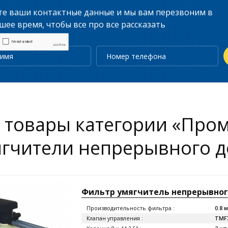
те ваши контактные данные и мы вам перезвоним в
ее время, чтобы все про все рассказать
е товары категории «Пр
гчители непрерывного д
Фильтр умягчитель непрерывного
Производительность фильтра :
0.8 
Клапан управления :
TMF7