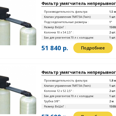
Фильтр умягчитель непрерывного
Производительность фильтра:
1,5 
Клапан управления TMF73A (Twin):
1 шт.
Подсоеденительные размеры :
1"
Размер ВхШхГ :
1500
Колонна 10 x 54 2,5" :
2 шт.
Бак для реагентов 70 л с колодцем:
1 шт.
51 840 р.
Подробнее
Фильтр умягчитель непрерывного
Производительность фильтра:
1,8 
Клапан управления TMF73A (Twin):
1 шт.
Колонна 12 x 52 2,5" :
2 шт.
Бак для реагентов 70 л с колодцем:
1 шт.
Трубка 3/8":
2 м.
Размер ВхШхГ :
1500