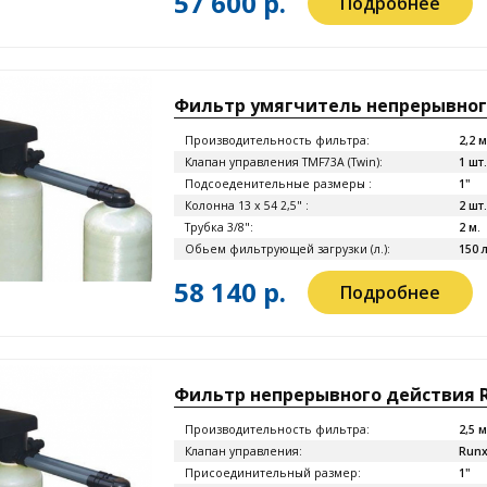
57 600 р.
Подробнее
Фильтр умягчитель непрерывного
Производительность фильтра:
2,2 
Клапан управления TMF73A (Twin):
1 шт.
Подсоеденительные размеры :
1"
Колонна 13 x 54 2,5" :
2 шт.
Трубка 3/8":
2 м.
Обьем фильтрующей загрузки (л.):
150 л
58 140 р.
Подробнее
Фильтр непрерывного действия RF
Производительность фильтра:
2,5 
Клапан управления:
Runx
Присоединительный размер:
1"