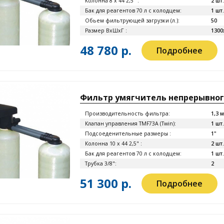
Колонна 8 x 44 2,5" :
2 шт.
Бак для реагентов 70 л с колодцем:
1 шт.
Обьем фильтрующей загрузки (л.):
50
Размер ВхШхГ :
1300
48 780 р.
Подробнее
Фильтр умягчитель непрерывного
Производительность фильтра:
1,3 
Клапан управления TMF73A (Twin):
1 шт.
Подсоеденительные размеры :
1"
Колонна 10 x 44 2,5" :
2 шт.
Бак для реагентов 70 л с колодцем:
1 шт.
Трубка 3/8":
2
51 300 р.
Подробнее