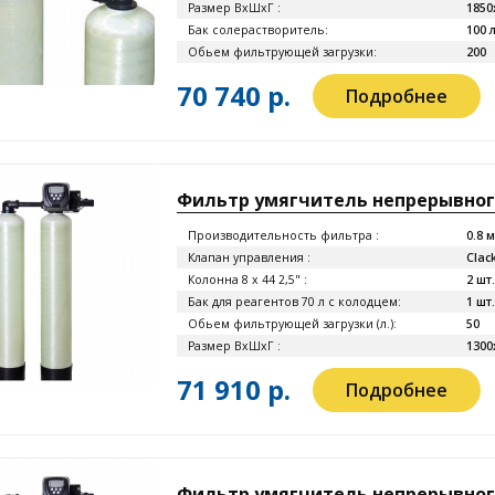
Размер ВхШхГ :
1850
Бак солерастворитель:
100 л
Обьем фильтрующей загрузки:
200
70 740 р.
Подробнее
Фильтр умягчитель непрерывного 
Производительность фильтра :
0.8 
Клапан управления :
Clac
Колонна 8 x 44 2,5" :
2 шт.
Бак для реагентов 70 л с колодцем:
1 шт.
Обьем фильтрующей загрузки (л.):
50
Размер ВхШхГ :
1300
71 910 р.
Подробнее
Фильтр умягчитель непрерывного 