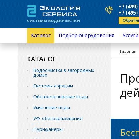
+7 (499)
+7 (495)
Обратн
Каталог
Подбор оборудования
Услуги
Водоочистка в загородных домах
Серви
Главная
Системы аэрации
Ремо
КАТАЛОГ
Обезжелезивание воды
Устан
Умягчение воды
Подкл
Водоочистка в загородных
УФ-обеззараживание
Анали
Пр
домах
Пурифайеры
приме
Механическая очистка
Монта
Системы аэрации
дей
Обратный осмос
Замен
Промышленная водоподготовка
перез
Обезжелезивание воды
Комплектующие водоочистки
Замен
Умягчение воды
Защита от протечек воды
Монтаж и обслуживание
УФ-обеззараживание
Пурифайеры
Бес