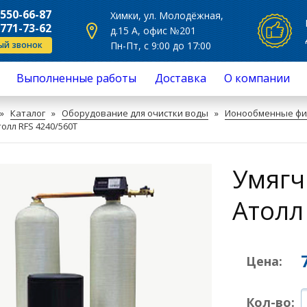
Общая сумма:
 550-66-87
Химки, ул. Молодёжная,
 771-73-62
д.15 А, офис №201
ый звонок
Пн-Пт, с 9:00 до 17:00
Выполненные работы
Доставка
О компании
Продолжить покупки
Перейти в корзину
сное обслуживание
Отзывы
»
Каталог
»
Оборудование для очистки воды
»
Ионообменные фи
нт
олл RFS 4240/560Т
овка фильтров для воды
ючение фильтров для воды
з воды на жесткость и другие
Умягч
си
ж систем очистки воды
а фильтрующего материала,
Атолл
асыпка
а фильтров для воды
Цена:
Кол-во: