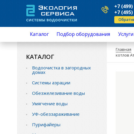
+7 (499)
+7 (495)
Обратн
Каталог
Подбор оборудования
Услуги
Водоочистка в загородных домах
Серви
Главная
Системы аэрации
Ремо
котлов Ат
КАТАЛОГ
Обезжелезивание воды
Устан
Умягчение воды
Подкл
Водоочистка в загородных
УФ-обеззараживание
Анали
домах
Пурифайеры
приме
Механическая очистка
Монта
Системы аэрации
Обратный осмос
Замен
Промышленная водоподготовка
перез
Обезжелезивание воды
Комплектующие водоочистки
Замен
Умягчение воды
Защита от протечек воды
Монтаж и обслуживание
УФ-обеззараживание
Пурифайеры