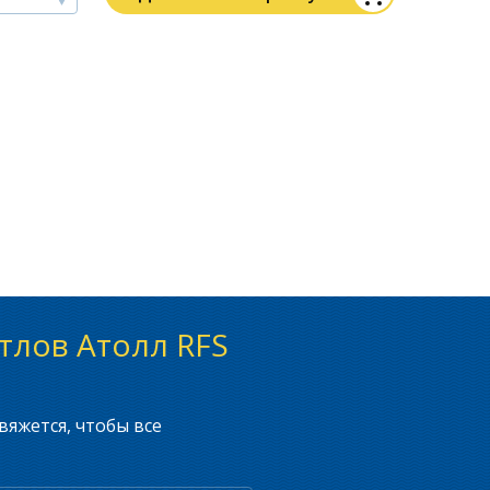
тлов Атолл RFS
вяжется, чтобы все