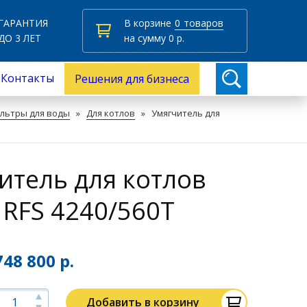
ГАРАНТИЯ
В корзине
0
товаров
ДО 3 ЛЕТ
на сумму
0
р.
Контакты
Решения для бизнеса
льтры для воды
»
Для котлов
»
Умягчитель для
итель для котлов
 RFS 4240/560Т
748 800 р.
Добавить в корзину