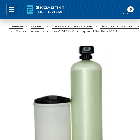
0
Продолжить покупки
Главная
»
Каталог
»
Системы очистки воды
»
Очистка от жёсткости
»
Фильтр от жесткости FRP 24*72 4" С top до 10м3/ч F74A3
Перейти в корзину