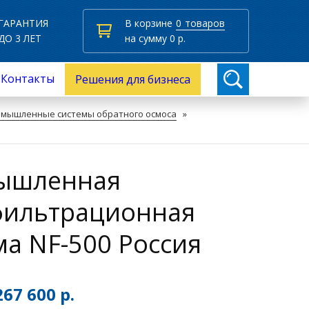
ГАРАНТИЯ
В корзине
0
товаров
ДО 3 ЛЕТ
на сумму
0
р.
Контакты
Решения для бизнеса
мышленные системы обратного осмоса
»
ышленная
ильтрационная
ма NF-500 Россия
267 600 р.