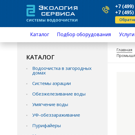
+7 (499)
+7 (495)
Обратн
Каталог
Подбор оборудования
Услуги
Водоочистка в загородных домах
Серви
Главная
Системы аэрации
Ремо
Промышле
КАТАЛОГ
Обезжелезивание воды
Устан
Умягчение воды
Подкл
Водоочистка в загородных
УФ-обеззараживание
Анали
домах
Пурифайеры
приме
Механическая очистка
Монта
Системы аэрации
Обратный осмос
Замен
Промышленная водоподготовка
перез
Обезжелезивание воды
Комплектующие водоочистки
Замен
Умягчение воды
Защита от протечек воды
Монтаж и обслуживание
УФ-обеззараживание
Пурифайеры