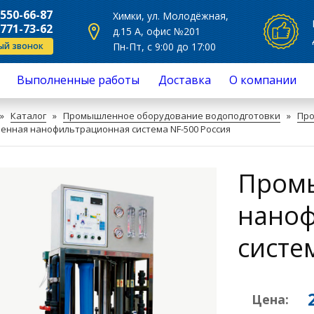
Общая сумма:
 550-66-87
Химки, ул. Молодёжная,
 771-73-62
д.15 А, офис №201
ый звонок
Пн-Пт, с 9:00 до 17:00
Выполненные работы
Доставка
О компании
Продолжить покупки
Перейти в корзину
сное обслуживание
Отзывы
»
Каталог
»
Промышленное оборудование водоподготовки
»
Про
нт
нная нанофильтрационная система NF-500 Россия
овка фильтров для воды
ючение фильтров для воды
з воды на жесткость и другие
Пром
си
ж систем очистки воды
а фильтрующего материала,
наноф
асыпка
а фильтров для воды
систе
Цена: