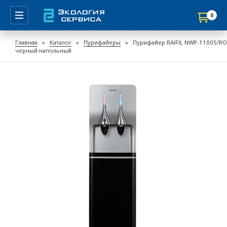
0
Продолжить покупки
Главная
»
Каталог
»
Пурифайеры
»
Пурифайер RAIFIL NWP-1100S/RO
черный напольный
Перейти в корзину