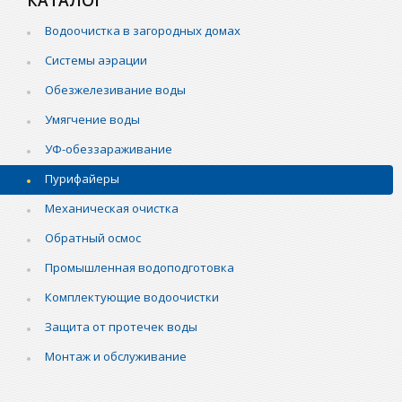
Водоочистка в загородных домах
Системы аэрации
Обезжелезивание воды
Умягчение воды
УФ-обеззараживание
Пурифайеры
Механическая очистка
Обратный осмос
Промышленная водоподготовка
Комплектующие водоочистки
Защита от протечек воды
Монтаж и обслуживание