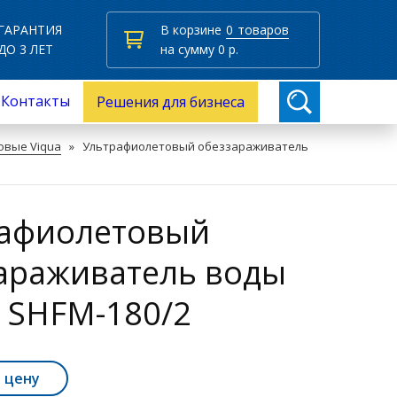
ГАРАНТИЯ
В корзине
0
товаров
ДО 3 ЛЕТ
на сумму
0
р.
Контакты
Решения для бизнеса
овые Viqua
»
Ультрафиолетовый обеззараживатель
афиолетовый
араживатель воды
 SHFM-180/2
 цену