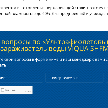
агрегата изготовлен из нержавеющей стали. поэтому п
нной влажностью до 60%. Для предприятий и учрежден
ь вопросы по «Ультрафиолетовы
ззараживатель воды VIQUA SHFM
е свои вопросы в форме ниже и наш менеджер с вами с
ать