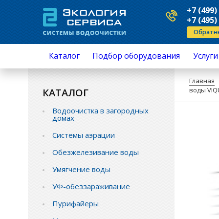
+7 (499)
+7 (495)
Обратн
Каталог
Подбор оборудования
Услуги
Водоочистка в загородных домах
Серви
Главная
Системы аэрации
Ремо
воды VIQ
КАТАЛОГ
Обезжелезивание воды
Устан
Умягчение воды
Подкл
Водоочистка в загородных
УФ-обеззараживание
Анали
домах
Пурифайеры
приме
Механическая очистка
Монта
Системы аэрации
Обратный осмос
Замен
Промышленная водоподготовка
перез
Обезжелезивание воды
Комплектующие водоочистки
Замен
Умягчение воды
Защита от протечек воды
Монтаж и обслуживание
УФ-обеззараживание
Пурифайеры