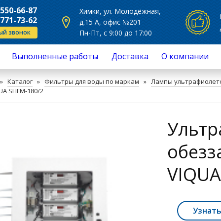
Общая сумма:
 550-66-87
Химки, ул. Молодёжная,
 771-73-62
д.15 А, офис №201
ый звонок
Пн-Пт, с 9:00 до 17:00
Выполненные работы
Доставка
О компании
Продолжить покупки
Перейти в корзину
сное обслуживание
Отзывы
»
Каталог
»
Фильтры для воды по маркам
»
Лампы ультрафиолет
нт
UA SHFM-180/2
овка фильтров для воды
ючение фильтров для воды
з воды на жесткость и другие
Ультр
си
ж систем очистки воды
а фильтрующего материала,
обезз
асыпка
а фильтров для воды
VIQUA
Узнать